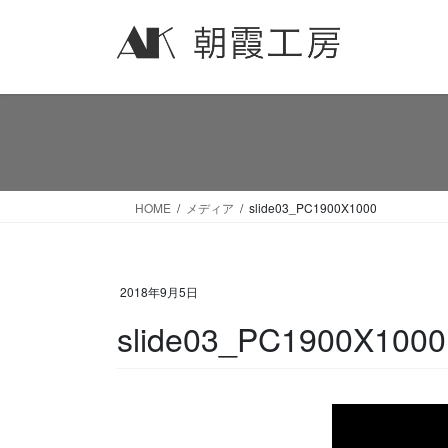
コ
ナ
ン
ビ
テ
ゲ
ン
ー
ツ
シ
へ
ョ
ス
ン
キ
に
ッ
移
HOME
メディア
slide03_PC1900X1000
プ
動
2018年9月5日
slide03_PC1900X1000