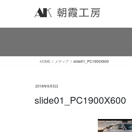
コ
ナ
ン
ビ
テ
ゲ
ン
ー
ツ
シ
へ
ョ
ス
ン
キ
に
ッ
移
HOME
メディア
slide01_PC1900X600
プ
動
2018年9月5日
slide01_PC1900X600