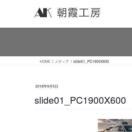
コ
ナ
ン
ビ
テ
ゲ
ン
ー
ツ
シ
へ
ョ
ス
ン
キ
に
ッ
移
HOME
メディア
slide01_PC1900X600
プ
動
2018年9月5日
slide01_PC1900X600