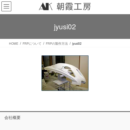
コ
ナ
ン
ビ
テ
ゲ
ン
ー
jyusi02
ツ
シ
へ
ョ
ス
ン
HOME
FRPについて
FRPの製作方法
jyusi02
キ
に
ッ
移
プ
動
会社概要