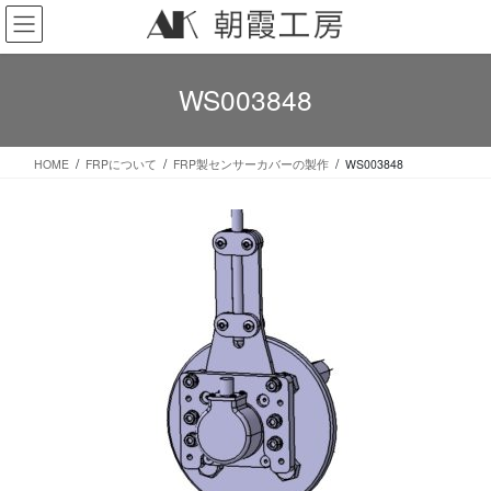
コ
ナ
ン
ビ
テ
ゲ
ン
ー
WS003848
ツ
シ
へ
ョ
ス
ン
HOME
FRPについて
FRP製センサーカバーの製作
WS003848
キ
に
ッ
移
プ
動