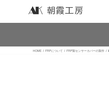
コ
ナ
ン
ビ
テ
ゲ
ン
ー
ツ
シ
へ
ョ
ス
ン
キ
に
ッ
移
HOME
FRPについて
FRP製センサーカバーの製作
プ
動