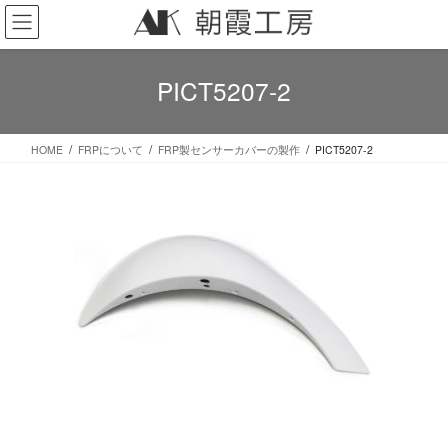
コ
ナ
ン
ビ
テ
ゲ
ン
ー
PICT5207-2
ツ
シ
へ
ョ
ス
ン
HOME
FRPについて
FRP製センサーカバーの製作
PICT5207-2
キ
に
ッ
移
プ
動