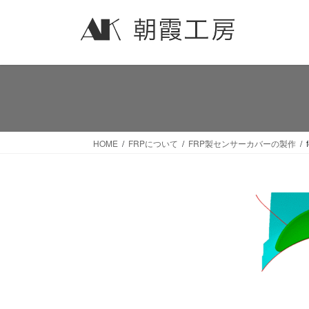
コ
ナ
ン
ビ
テ
ゲ
ン
ー
ツ
シ
へ
ョ
ス
ン
キ
に
ッ
移
HOME
FRPについて
FRP製センサーカバーの製作
プ
動