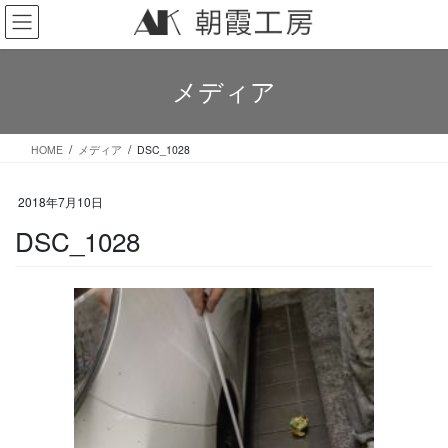
コ
ナ
ン
ビ
テ
ゲ
ン
ー
メディア
ツ
シ
へ
ョ
ス
ン
HOME
メディア
DSC_1028
キ
に
ッ
移
プ
動
2018年7月10日
DSC_1028