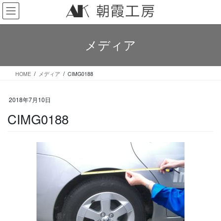
コ
ナ
ン
ビ
テ
ゲ
ン
ー
メディア
ツ
シ
へ
ョ
ス
ン
HOME
メディア
CIMG0188
キ
に
ッ
移
プ
動
2018年7月10日
CIMG0188